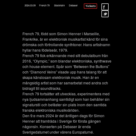
2024.03.09
French 79
Stockholm
Debaser
Tickets
French 79, född som Simon Henner i Marseille,
Frankrike, är en elektronisk musikartist känd för sina
drömska och förtrollande synthtoner. Hans artistnamn
hyllar hans födelseår, 1979.
French 79 fick erkännande med sitt debutalbum från
2016, “Olympic,” som blandar elektroniska, synthwave
och house-element. Spår som “Between the Buttons”
och “Diamond Veins” visade upp hans talang för att
skapa känslosam elektronisk musik. Han är en
mångsidig artist som har samarbetat med andra och
bidragit till soundtracks.
French 79 fortsätter att utvecklas, experimentera med
nya ljudsammanhang samtidigt som han behåller sin
signaturstil och befäster sin plats inom den samtida
franska elektroniska musikvärlden.
Den 9:e mars 2024 är det äntligen dags för Simon
Henner att framträda i Sverige för första gången
någonsin. Konserten på Debaser är enda
Sverigedatumet under vårens Europaturné.