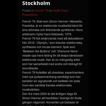
Stockholm
Posted in
French 79
by
Death Disco
Productions
French 79, född som Simon Henner i Marseille,
Frankrike, är en elektronisk musikartist känd för
sina drömska och förtrollande synthtoner. Hans
artistnamn hyllar hans födelseår, 1979.
French 79 fick erkännande med sitt debutalbum
från 2016, “Olympic,” som blandar elektroniska,
synthwave och house-element. Spår som
“Between the Buttons” och “Diamond Veins”
visade upp hans talang för att skapa känslosam
elektronisk musik. Han är en mångsidig artist
som har samarbetat med andra och bidragit till
soundtracks.
French 79 fortsätter att utvecklas, experimentera
med nya ljudsammanhang samtidigt som han
behåller sin signaturstil och befäster sin plats
inom den samtida franska elektroniska
musikvärlden.
Den 9:e mars 2024 är det äntligen dags för
Simon Henner att framträda i Sverige för första
gången någonsin. Konserten på Debaser är