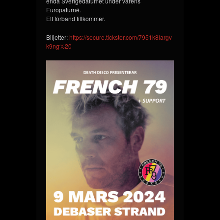
enda Sverigedatumet under vårens
Europaturné.
Ett förband tillkommer.
Biljetter:
https://secure.tickster.com/7951k8largv
k9ng%20