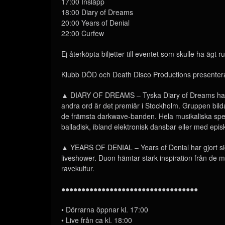
17:00 Insläpp
18:00 Diary of Dreams
20:00 Years of Denial
22:00 Curfew
Ej återköpta biljetter till eventet som skulle ha äg
Klubb DÖD och Death Disco Productions presenter
▲ DIARY OF DREAMS – Tyska Diary of Dreams har in
andra ord är det premiär i Stockholm. Gruppen bil
de främsta darkwave-banden. Hela musikaliska spekt
balladisk, ibland elektronisk dansbar eller med epis
▲ YEARS OF DENIAL – Years of Denial har gjort sig
liveshower. Duon hämtar stark inspiration från de 
ravekultur.
●●●●●●●●●●●●●●●●●●●●●●●●●●●●●●●●●●
• Dörrarna öppnar kl. 17:00
• Live från ca kl. 18:00