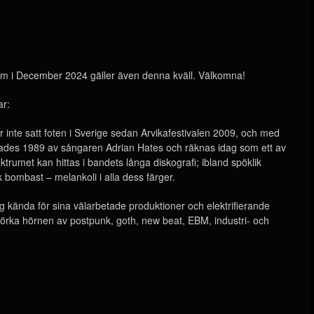
t rum i December 2024 gäller även denna kväll. Välkomna!
ar:
te satt foten i Sverige sedan Arvikafestivalen 2009, och med
dades 1989 av sångaren Adrian Hates och räknas idag som ett av
rumet kan hittas i bandets långa diskografi; ibland spöklik
k bombast – melankoli i alla dess färger.
 kända för sina välarbetade produktioner och elektrifierande
mörka hörnen av postpunk, goth, new beat, EBM, industri- och