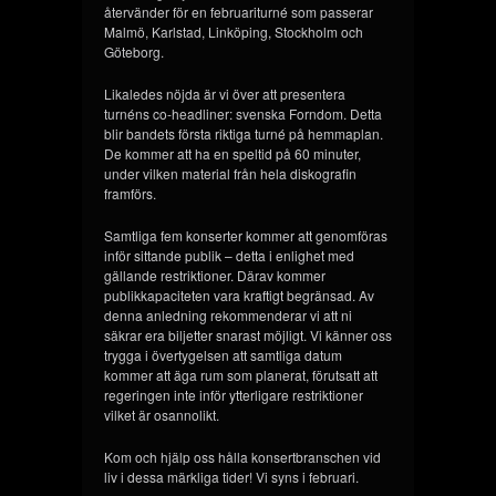
återvänder för en februariturné som passerar
Malmö, Karlstad, Linköping, Stockholm och
Göteborg.
Likaledes nöjda är vi över att presentera
turnéns co-headliner: svenska Forndom. Detta
blir bandets första riktiga turné på hemmaplan.
De kommer att ha en speltid på 60 minuter,
under vilken material från hela diskografin
framförs.
Samtliga fem konserter kommer att genomföras
inför sittande publik – detta i enlighet med
gällande restriktioner. Därav kommer
publikkapaciteten vara kraftigt begränsad. Av
denna anledning rekommenderar vi att ni
säkrar era biljetter snarast möjligt. Vi känner oss
trygga i övertygelsen att samtliga datum
kommer att äga rum som planerat, förutsatt att
regeringen inte inför ytterligare restriktioner
vilket är osannolikt.
Kom och hjälp oss hålla konsertbranschen vid
liv i dessa märkliga tider! Vi syns i februari.