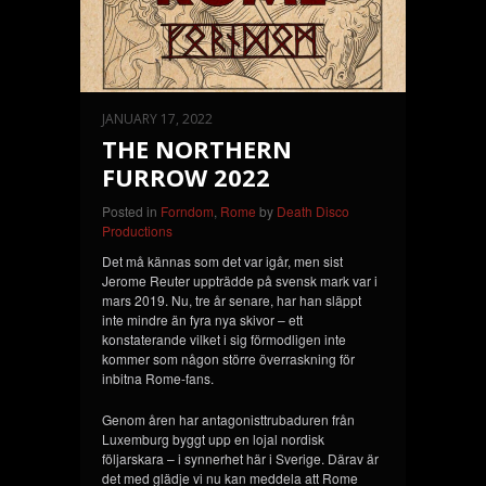
JANUARY 17, 2022
THE NORTHERN
FURROW 2022
Posted in
Forndom
,
Rome
by
Death Disco
Productions
Det må kännas som det var igår, men sist
Jerome Reuter uppträdde på svensk mark var i
mars 2019. Nu, tre år senare, har han släppt
inte mindre än fyra nya skivor – ett
konstaterande vilket i sig förmodligen inte
kommer som någon större överraskning för
inbitna Rome-fans.
Genom åren har antagonisttrubaduren från
Luxemburg byggt upp en lojal nordisk
följarskara – i synnerhet här i Sverige. Därav är
det med glädje vi nu kan meddela att Rome