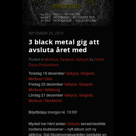
SEPTEMBER 26, 2019
3 black metal gig att
avsluta året med
Posted in
Mortuus
,
Sargeist
,
Valkyrja
by
Death
Disco Productions
Torsdag 19 december
Valkyrja, Sargeist,
Mortuus i Oslo
Fredag 20 december
Valkyrja, Sargeist,
Mortuus i Göteborg
Lördag 21 december
Valkyrja, Sargeist,
Mortuus i Stockholm
Biljettsläpp imorgon kl. 10:00!
Mycket har hänt sedan
Valkyrja
senast besökte
nordens klubbscener – nytt album och ny
sättning. Sist Stockholmskvartetten beträdde en