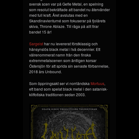
svensk scen var på Gefle Metal, en spelning
som resolut bekräftade att bandet nu återvänder
med full kraft. Året avslutas med en
Skandinavienturné som fokuserar på fjolårets
skiva, Throne Ablaze. Till råga på allt firar
bandet 15 år!
Sargeist
har nu levererat förstklassig och
hänsynslös black metal i två decennier. Ett
välrenommerat namn från den finska
extremmetalscenen som äntligen korsar
Östersjön för att sprida sin senaste förbannelse,
2018 års Unbound.
Som öppningsakt ser vi norrländska
Mortuus
,
ett band som spelat black metal i den satanisk-
kliffotiska traditionen sedan 2003.