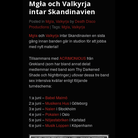
Mgła och Valkyrja
intar Skandinavien
Posted in
Mgla
,
Valkyrja
by
Death Disco
Productions
| Tags:
Mgla
,
Valkyrja
Mgła
och
Valkyrja
intar Skandinavien en sista
gång innan banden går in studion för att jobba
med nytt material!
Tillsammans med
ACRIMONIOUS
från
Grekland (som har bland annat delat
medlemmar med band som Thy Darkened
Shade och Nightbringer,) utlovar dessa tre band
sex intensiva kvällar enligt följande
turnéschema:
1:a juni –
Babel Malmö
2:a juni –
Musikens Hus
i Göteborg
3:e juni –
Nalen
i Stockholm
4:e juni –
Pokalen
i Oslo
5:e juni –
Nöjesfabriken
i Karlstad
6:e juni –
Musik Loppen
i Köpenhamn