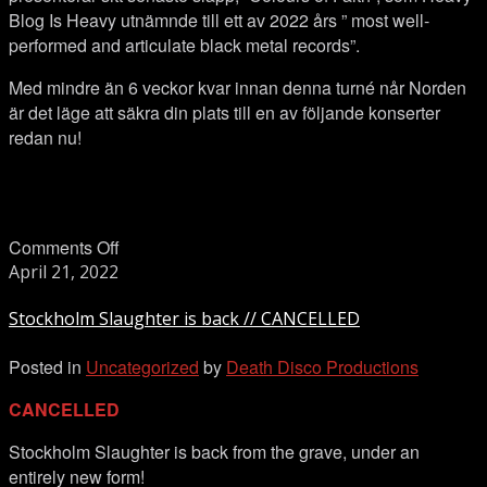
Blog Is Heavy utnämnde till ett av 2022 års ” most well-
performed and articulate black metal records”.
Med mindre än 6 veckor kvar innan denna turné når Norden
är det läge att säkra din plats till en av följande konserter
redan nu!
on
Comments Off
Stockholm
April 21, 2022
Slaughter
Stockholm Slaughter is back // CANCELLED
is
back
Posted in
Uncategorized
by
Death Disco Productions
//
CANCELLED
CANCELLED
Stockholm Slaughter is back from the grave, under an
entirely new form!