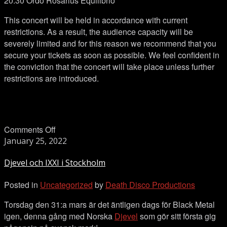
20:30 Ordo Rosarius Equilibrio
This concert will be held in accordance with current
restrictions. As a result, the audience capacity will be
severely limited and for this reason we recommend that you
secure your tickets as soon as possible. We feel confident in
the conviction that the concert will take place unless further
restrictions are introduced.
on
Comments Off
Djevel
January 25, 2022
och
Djevel och IXXI i Stockholm
IXXI
i
Posted in
Uncategorized
by
Death Disco Productions
Stockholm
Torsdag den 31:a mars är det äntligen dags för Black Metal
igen, denna gång med Norska
Djevel
som gör sitt första gig