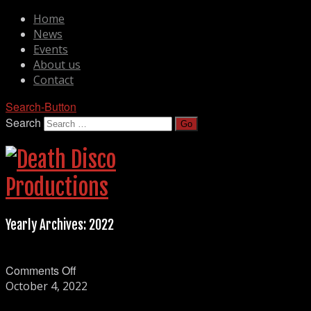
Home
News
Events
About us
Contact
Search-Button
Search
Yearly Archives:
2022
on
Comments Off
Mgla
October 4, 2022
med