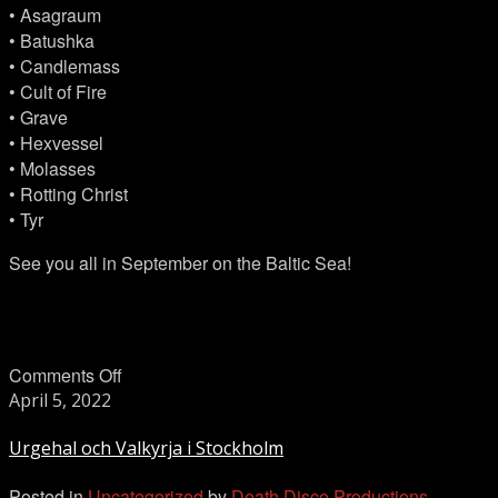
• Asagraum
• Batushka
• Candlemass
• Cult of Fire
• Grave
• Hexvessel
• Molasses
• Rotting Christ
• Tyr
See you all in September on the Baltic Sea!
on
Comments Off
Urgehal
April 5, 2022
och
Urgehal och Valkyrja i Stockholm
Valkyrja
i
Posted in
Uncategorized
by
Death Disco Productions