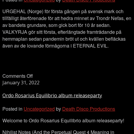
Stockholm
URGEHAL (Norge) för första gången på svensk mark och
tillfälligt återförenade för att hedra minnet av Trondr Nefas, en
av bandets grundare, som gick bort för 10 år sedan.
VALKYRJA gör sitt första, efterlängtade framträdande på
hemmaplan sedan pandemin bröt ut och kvällen befläckas
även av de lovande förmågorna i ETERNAL EVIL.
on
Comments Off
Ordo
January 31, 2022
Rosarius
Ordo Rosarius Equilibrio album releaseparty
Equilibrio
album
Posted in
Uncategorized
by
Death Disco Productions
releaseparty
Welcome to Ordo Rosarius Equilibrio album releaseparty!
Nihilist Notes (And the Perpetual Quest 4 Meaning in