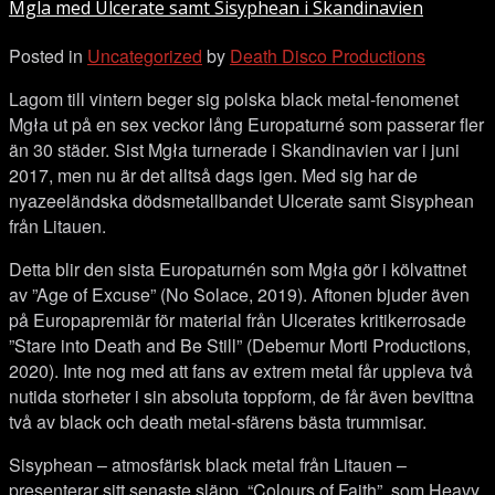
Mgla med Ulcerate samt Sisyphean i Skandinavien
Ulcerate
samt
Posted in
Uncategorized
by
Death Disco Productions
Sisyphean i
Skandinavien
Lagom till vintern beger sig polska black metal-fenomenet
Mgła ut på en sex veckor lång Europaturné som passerar fler
än 30 städer. Sist Mgła turnerade i Skandinavien var i juni
2017, men nu är det alltså dags igen. Med sig har de
nyazeeländska dödsmetallbandet Ulcerate samt Sisyphean
från Litauen.
Detta blir den sista Europaturnén som Mgła gör i kölvattnet
av ”Age of Excuse” (No Solace, 2019). Aftonen bjuder även
på Europapremiär för material från Ulcerates kritikerrosade
”Stare into Death and Be Still” (Debemur Morti Productions,
2020). Inte nog med att fans av extrem metal får uppleva två
nutida storheter i sin absoluta toppform, de får även bevittna
två av black och death metal-sfärens bästa trummisar.
Sisyphean – atmosfärisk black metal från Litauen –
presenterar sitt senaste släpp, “Colours of Faith”, som Heavy